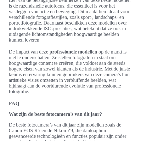
Een van de belangrijkste kenmerken van deze beste modellen
is de razendsnelle autofocus, die essentieel is voor het
vastleggen van actie en beweging. Dit maakt hen ideaal voor
verschillende fotografiestijlen, zoals sport-, landschaps- en
portretfotografie. Daarnaast beschikken deze modellen over
indrukwekkende ISO-prestaties, wat betekent dat ze ook in
uitdagende lichtomstandigheden hoogwaardige beelden
kunnen leveren.
De impact van deze
professionele modellen
op de markt is
niet te onderschatten. Ze stellen fotografen in staat om
hoogwaardige content te creëren, die voldoet aan de steeds
hogere eisen van zowel klanten als de industrie. Met de juiste
kennis en ervaring kunnen gebruikers van deze camera’s hun
artistieke visies omzetten in verbluffende beelden, wat
bijdraagt aan de voortdurende evolutie van professionele
fotografie.
FAQ
Wat zijn de beste fotocamera’s van dit jaar?
De beste fotocamera’s van dit jaar zijn modellen zoals de
Canon EOS R5 en de Nikon Z9, die dankzij hun
geavanceerde technologieën en functies populair zijn onder