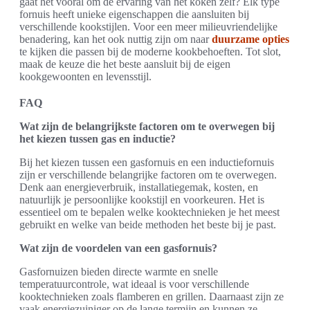
gaat het vooral om de ervaring van het koken zelf? Elk type
fornuis heeft unieke eigenschappen die aansluiten bij
verschillende kookstijlen. Voor een meer milieuvriendelijke
benadering, kan het ook nuttig zijn om naar
duurzame opties
te kijken die passen bij de moderne kookbehoeften. Tot slot,
maak de keuze die het beste aansluit bij de eigen
kookgewoonten en levensstijl.
FAQ
Wat zijn de belangrijkste factoren om te overwegen bij
het kiezen tussen gas en inductie?
Bij het kiezen tussen een gasfornuis en een inductiefornuis
zijn er verschillende belangrijke factoren om te overwegen.
Denk aan energieverbruik, installatiegemak, kosten, en
natuurlijk je persoonlijke kookstijl en voorkeuren. Het is
essentieel om te bepalen welke kooktechnieken je het meest
gebruikt en welke van beide methoden het beste bij je past.
Wat zijn de voordelen van een gasfornuis?
Gasfornuizen bieden directe warmte en snelle
temperatuurcontrole, wat ideaal is voor verschillende
kooktechnieken zoals flamberen en grillen. Daarnaast zijn ze
vaak energiezuiniger op de lange termijn en kunnen ze