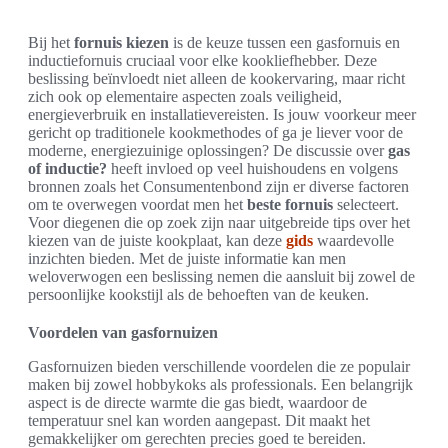
Bij het
fornuis kiezen
is de keuze tussen een gasfornuis en
inductiefornuis cruciaal voor elke kookliefhebber. Deze
beslissing beïnvloedt niet alleen de kookervaring, maar richt
zich ook op elementaire aspecten zoals veiligheid,
energieverbruik en installatievereisten. Is jouw voorkeur meer
gericht op traditionele kookmethodes of ga je liever voor de
moderne, energiezuinige oplossingen? De discussie over
gas
of inductie?
heeft invloed op veel huishoudens en volgens
bronnen zoals het Consumentenbond zijn er diverse factoren
om te overwegen voordat men het
beste fornuis
selecteert.
Voor diegenen die op zoek zijn naar uitgebreide tips over het
kiezen van de juiste kookplaat, kan deze
gids
waardevolle
inzichten bieden. Met de juiste informatie kan men
weloverwogen een beslissing nemen die aansluit bij zowel de
persoonlijke kookstijl als de behoeften van de keuken.
Voordelen van gasfornuizen
Gasfornuizen bieden verschillende voordelen die ze populair
maken bij zowel hobbykoks als professionals. Een belangrijk
aspect is de directe warmte die gas biedt, waardoor de
temperatuur snel kan worden aangepast. Dit maakt het
gemakkelijker om gerechten precies goed te bereiden.