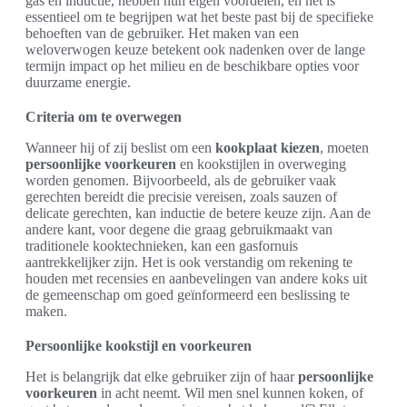
gas en inductie, hebben hun eigen voordelen, en het is
essentieel om te begrijpen wat het beste past bij de specifieke
behoeften van de gebruiker. Het maken van een
weloverwogen keuze betekent ook nadenken over de lange
termijn impact op het milieu en de beschikbare opties voor
duurzame energie.
Criteria om te overwegen
Wanneer hij of zij beslist om een
kookplaat kiezen
, moeten
persoonlijke voorkeuren
en kookstijlen in overweging
worden genomen. Bijvoorbeeld, als de gebruiker vaak
gerechten bereidt die precisie vereisen, zoals sauzen of
delicate gerechten, kan inductie de betere keuze zijn. Aan de
andere kant, voor degene die graag gebruikmaakt van
traditionele kooktechnieken, kan een gasfornuis
aantrekkelijker zijn. Het is ook verstandig om rekening te
houden met recensies en aanbevelingen van andere koks uit
de gemeenschap om goed geïnformeerd een beslissing te
maken.
Persoonlijke kookstijl en voorkeuren
Het is belangrijk dat elke gebruiker zijn of haar
persoonlijke
voorkeuren
in acht neemt. Wil men snel kunnen koken, of