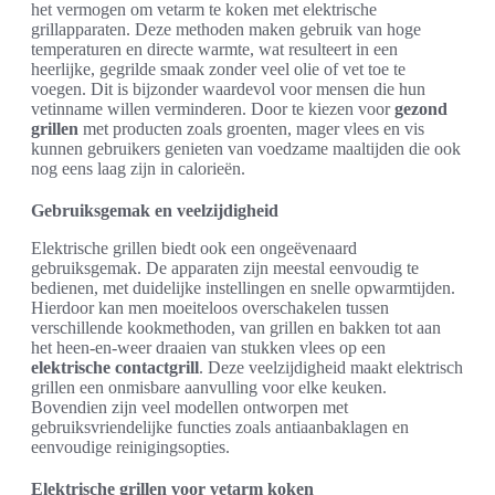
het vermogen om vetarm te koken met elektrische
grillapparaten. Deze methoden maken gebruik van hoge
temperaturen en directe warmte, wat resulteert in een
heerlijke, gegrilde smaak zonder veel olie of vet toe te
voegen. Dit is bijzonder waardevol voor mensen die hun
vetinname willen verminderen. Door te kiezen voor
gezond
grillen
met producten zoals groenten, mager vlees en vis
kunnen gebruikers genieten van voedzame maaltijden die ook
nog eens laag zijn in calorieën.
Gebruiksgemak en veelzijdigheid
Elektrische grillen biedt ook een ongeëvenaard
gebruiksgemak. De apparaten zijn meestal eenvoudig te
bedienen, met duidelijke instellingen en snelle opwarmtijden.
Hierdoor kan men moeiteloos overschakelen tussen
verschillende kookmethoden, van grillen en bakken tot aan
het heen-en-weer draaien van stukken vlees op een
elektrische contactgrill
. Deze veelzijdigheid maakt elektrisch
grillen een onmisbare aanvulling voor elke keuken.
Bovendien zijn veel modellen ontworpen met
gebruiksvriendelijke functies zoals antiaanbaklagen en
eenvoudige reinigingsopties.
Elektrische grillen voor vetarm koken