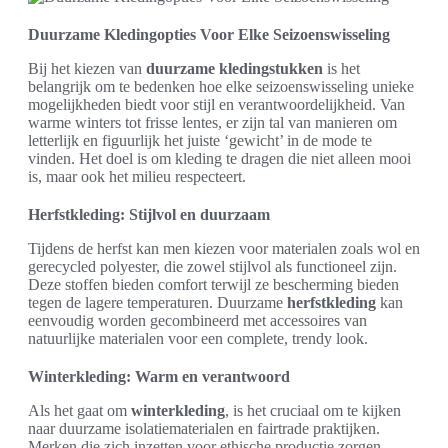
Duurzame Kledingopties Voor Elke Seizoenswisseling
Bij het kiezen van
duurzame kledingstukken
is het
belangrijk om te bedenken hoe elke seizoenswisseling unieke
mogelijkheden biedt voor stijl en verantwoordelijkheid. Van
warme winters tot frisse lentes, er zijn tal van manieren om
letterlijk en figuurlijk het juiste ‘gewicht’ in de mode te
vinden. Het doel is om kleding te dragen die niet alleen mooi
is, maar ook het milieu respecteert.
Herfstkleding: Stijlvol en duurzaam
Tijdens de herfst kan men kiezen voor materialen zoals wol en
gerecycled polyester, die zowel stijlvol als functioneel zijn.
Deze stoffen bieden comfort terwijl ze bescherming bieden
tegen de lagere temperaturen. Duurzame
herfstkleding
kan
eenvoudig worden gecombineerd met accessoires van
natuurlijke materialen voor een complete, trendy look.
Winterkleding: Warm en verantwoord
Als het gaat om
winterkleding
, is het cruciaal om te kijken
naar duurzame isolatiematerialen en fairtrade praktijken.
Merken die zich inzetten voor ethische productie zorgen