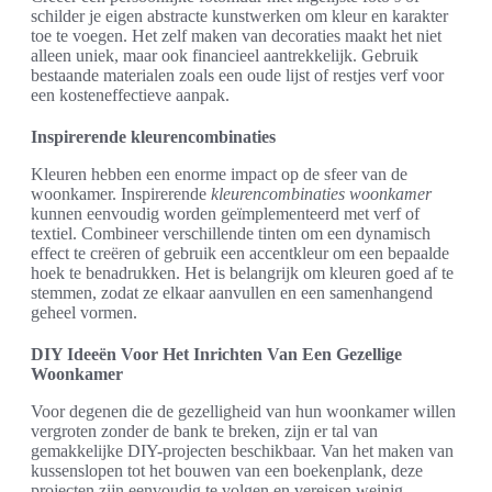
schilder je eigen abstracte kunstwerken om kleur en karakter
toe te voegen. Het zelf maken van decoraties maakt het niet
alleen uniek, maar ook financieel aantrekkelijk. Gebruik
bestaande materialen zoals een oude lijst of restjes verf voor
een kosteneffectieve aanpak.
Inspirerende kleurencombinaties
Kleuren hebben een enorme impact op de sfeer van de
woonkamer. Inspirerende
kleurencombinaties woonkamer
kunnen eenvoudig worden geïmplementeerd met verf of
textiel. Combineer verschillende tinten om een dynamisch
effect te creëren of gebruik een accentkleur om een bepaalde
hoek te benadrukken. Het is belangrijk om kleuren goed af te
stemmen, zodat ze elkaar aanvullen en een samenhangend
geheel vormen.
DIY Ideeën Voor Het Inrichten Van Een Gezellige
Woonkamer
Voor degenen die de gezelligheid van hun woonkamer willen
vergroten zonder de bank te breken, zijn er tal van
gemakkelijke DIY-projecten beschikbaar. Van het maken van
kussenslopen tot het bouwen van een boekenplank, deze
projecten zijn eenvoudig te volgen en vereisen weinig