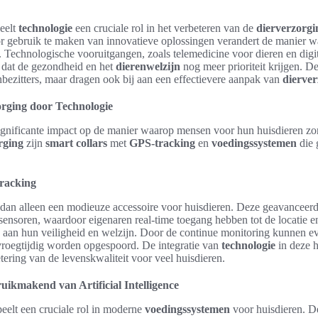
eelt
technologie
een cruciale rol in het verbeteren van de
dierverzorgi
r gebruik te maken van innovatieve oplossingen verandert de manier 
. Technologische vooruitgangen, zoals telemedicine voor dieren en digi
 dat de gezondheid en het
dierenwelzijn
nog meer prioriteit krijgen. De
bezitters, maar dragen ook bij aan een effectievere aanpak van
dierver
orging door Technologie
ignificante impact op de manier waarop mensen voor hun huisdieren zo
rging
zijn
smart collars
met
GPS-tracking
en
voedingssystemen
die 
tracking
dan alleen een modieuze accessoire voor huisdieren. Deze geavanceerd
nsoren, waardoor eigenaren real-time toegang hebben tot de locatie en
ij aan hun veiligheid en welzijn. Door de continue monitoring kunnen e
oegtijdig worden opgespoord. De integratie van
technologie
in deze h
etering van de levenskwaliteit voor veel huisdieren.
ikmakend van Artificial Intelligence
eelt een cruciale rol in moderne
voedingssystemen
voor huisdieren. D