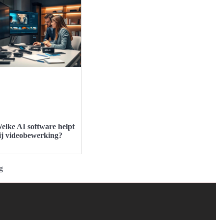
elke AI software helpt
ij videobewerking?
g