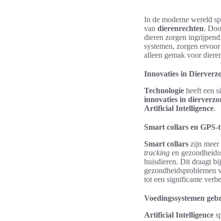
In de moderne wereld sp
van
dierenrechten
. Doo
dieren zorgen ingrijpend
systemen, zorgen ervoor
alleen gemak voor dieren
Innovaties in Dierverz
Technologie
heeft een s
innovaties in dierverzo
Artificial Intelligence
.
Smart collars en GPS-
Smart collars
zijn meer 
tracking
en gezondheidsse
huisdieren. Dit draagt b
gezondheidsproblemen vr
tot een significante verb
Voedingssystemen gebru
Artificial Intelligence
sp