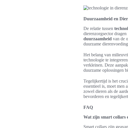
Duurzaamheid en Diere
De relatie tussen
techno
dierenzorgsector dragen 
duurzaamheid
van de o
duurzame dierenvoeding 
Het belang van milieuvr
technologie te integrere
verkleinen. Deze aanpak l
duurzame oplossingen bi
Tegelijkertijd is het cru
essentieel is, moet men 
zowel dieren als de aard
bevorderen en tegelijker
FAQ
Wat zijn smart collars 
Smart collars zijn geava