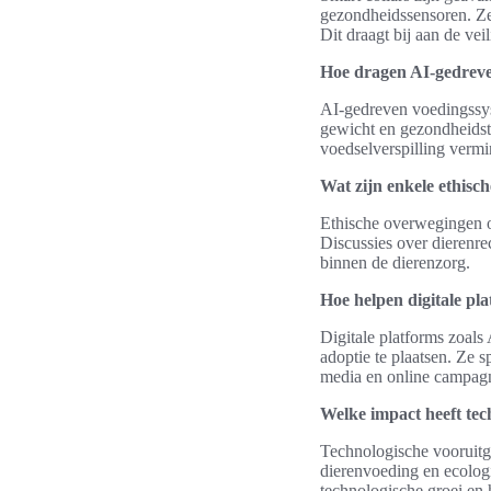
gezondheidssensoren. Ze s
Dit draagt bij aan de vei
Hoe dragen AI-gedreven
AI-gedreven voedingssyst
gewicht en gezondheidst
voedselverspilling vermi
Wat zijn enkele ethisc
Ethische overwegingen om
Discussies over dierenre
binnen de dierenzorg.
Hoe helpen digitale pl
Digitale platforms zoals
adoptie te plaatsen. Ze 
media en online campag
Welke impact heeft te
Technologische vooruitg
dierenvoeding en ecolog
technologische groei en 