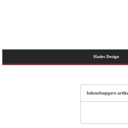
Hades Design
Inhoudsopgave artike