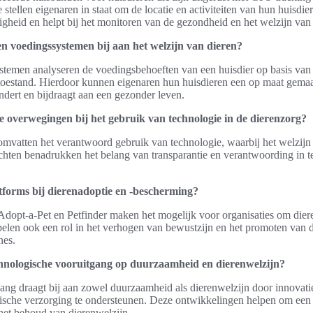
tellen eigenaren in staat om de locatie en activiteiten van hun huisdier
ligheid en helpt bij het monitoren van de gezondheid en het welzijn van 
 voedingssystemen bij aan het welzijn van dieren?
emen analyseren de voedingsbehoeften van een huisdier op basis van fa
oestand. Hierdoor kunnen eigenaren hun huisdieren een op maat gemaak
ndert en bijdraagt aan een gezonder leven.
he overwegingen bij het gebruik van technologie in de dierenzorg?
vatten het verantwoord gebruik van technologie, waarbij het welzijn v
chten benadrukken het belang van transparantie en verantwoording in t
atforms bij dierenadoptie en -bescherming?
 Adopt-a-Pet en Petfinder maken het mogelijk voor organisaties om dieren
spelen ook een rol in het verhogen van bewustzijn en het promoten van d
nes.
chnologische vooruitgang op duurzaamheid en dierenwelzijn?
ang draagt bij aan zowel duurzaamheid als dierenwelzijn door innovat
ische verzorging te ondersteunen. Deze ontwikkelingen helpen om een 
het behoud van dierenwelzijn.