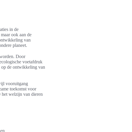
aties in de
n, maar ook aan de
 ontwikkeling van
ondere planeet.
t worden. Door
 ecologische voetafdruk
t op de ontwikkeling van
jl vooruitgang
urzame toekomst voor
 het welzijn van dieren
 en