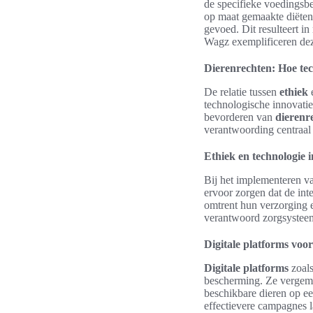
de specifieke voedingsbe
op maat gemaakte diëten 
gevoed. Dit resulteert i
Wagz exemplificeren dez
Dierenrechten: Hoe tec
De relatie tussen
ethiek
e
technologische innovatie
bevorderen van
dierenr
verantwoording centraal 
Ethiek en technologie 
Bij het implementeren v
ervoor zorgen dat de int
omtrent hun verzorging 
verantwoord zorgsysteem
Digitale platforms voo
Digitale platforms
zoals
bescherming. Ze vergem
beschikbare dieren op e
effectievere campagnes 