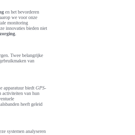
ng
en het bevorderen
waarop we voor onze
tale monitoring
ze innovaties bieden niet
zorging
.
rgen. Twee belangrijke
gebruikmaken van
e apparatuur biedt
GPS-
 activiteiten van hun
ventuele
alsbanden heeft geleid
eze systemen analyseren