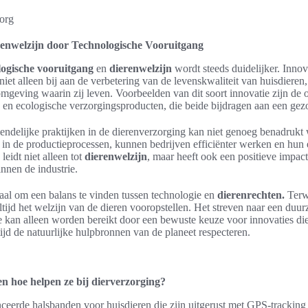
nwelzijn door Technologische Vooruitgang
logische vooruitgang
en
dierenwelzijn
wordt steeds duidelijker. Innov
niet alleen bij aan de verbetering van de levenskwaliteit van huisdiere
mgeving waarin zij leven. Voorbeelden van dit soort innovatie zijn de
en ecologische verzorgingsproducten, die beide bijdragen aan een gez
iendelijke praktijken in de dierenverzorging kan niet genoeg benadruk
n in de productieprocessen, kunnen bedrijven efficiënter werken en hun
eidt niet alleen tot
dierenwelzijn
, maar heeft ook een positieve impac
nnen de industrie.
ciaal om een balans te vinden tussen technologie en
dierenrechten.
Terwi
altijd het welzijn van de dieren vooropstellen. Het streven naar een du
e kan alleen worden bereikt door een bewuste keuze voor innovaties die
tijd de natuurlijke hulpbronnen van de planeet respecteren.
en hoe helpen ze bij dierverzorging?
nceerde halsbanden voor huisdieren die zijn uitgerust met GPS-tracking