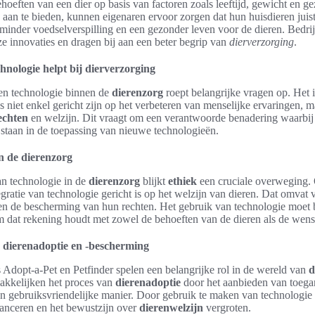
hoeften van een dier op basis van factoren zoals leeftijd, gewicht en 
aan te bieden, kunnen eigenaren ervoor zorgen dat hun huisdieren juist
n minder voedselverspilling en een gezonder leven voor de dieren. Bedri
e innovaties en dragen bij aan een beter begrip van
dierverzorging
.
hnologie helpt bij dierverzorging
n technologie binnen de
dierenzorg
roept belangrijke vragen op. Het i
s niet enkel gericht zijn op het verbeteren van menselijke ervaringen, 
echten
en welzijn. Dit vraagt om een verantwoorde benadering waarbij 
staan in de toepassing van nieuwe technologieën.
in de dierenzorg
an technologie in de
dierenzorg
blijkt
ethiek
een cruciale overweging. 
egratie van technologie gericht is op het welzijn van dieren. Dat omva
en de bescherming van hun rechten. Het gebruik van technologie moet b
 dat rekening houdt met zowel de behoeften van de dieren als de wens
r dierenadoptie en -bescherming
 Adopt-a-Pet en Petfinder spelen een belangrijke rol in de wereld van
d
akkelijken het proces van
dierenadoptie
door het aanbieden van toegan
en gebruiksvriendelijke manier. Door gebruik te maken van technologie
lanceren en het bewustzijn over
dierenwelzijn
vergroten.