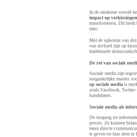
In de moderne wereld he
impact op verkiezinge
transformeren. Dit biedt
mee.
Met de opkomst van deze
van invloed zijn op kiez
traditionele democratisc
De rol van sociale med
Sociale media zijn tege
toegankelijke manier vo
op sociale media
is merk
zoals Facebook, Twitter 
kandidaten.
Sociale media als info
De toegang tot informatie
proces. Ze kunnen belan
meer directe communicati
te geven en hun stem te 