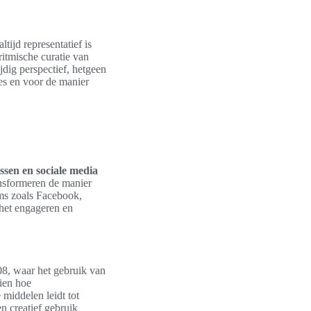
tijd representatief is
itmische curatie van
dig perspectief, hetgeen
es en voor de manier
ssen en sociale media
nsformeren de manier
ms zoals Facebook,
 het engageren en
8, waar het gebruik van
zien hoe
 middelen leidt tot
n creatief gebruik