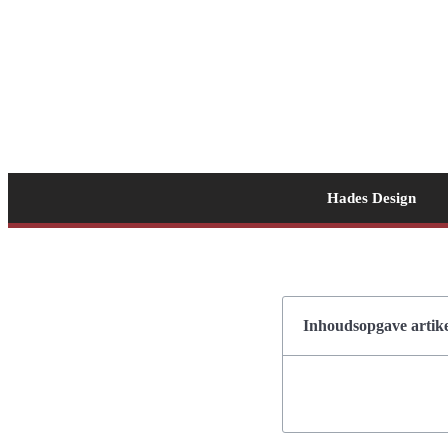
Hades Design
Inhoudsopgave artike