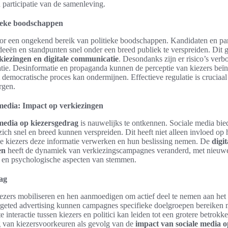
 participatie van de samenleving.
tieke boodschappen
or een ongekend bereik van politieke boodschappen. Kandidaten en pa
eeën en standpunten snel onder een breed publiek te verspreiden. Dit ge
kiezingen en digitale communicatie
. Desondanks zijn er risico’s ver
atie. Desinformatie en propaganda kunnen de perceptie van kiezers beï
democratische proces kan ondermijnen. Effectieve regulatie is cruciaal
rgen.
media: Impact op verkiezingen
media op kiezersgedrag
is nauwelijks te ontkennen. Sociale media bie
ich snel en breed kunnen verspreiden. Dit heeft niet alleen invloed op
e kiezers deze informatie verwerken en hun beslissing nemen. De
digi
en
heeft de dynamiek van verkiezingscampagnes veranderd, met nieuwe 
e en psychologische aspecten van stemmen.
ag
ezers mobiliseren en hen aanmoedigen om actief deel te nemen aan het
rgeted advertising kunnen campagnes specifieke doelgroepen bereiken
interactie tussen kiezers en politici kan leiden tot een grotere betrokke
g van kiezersvoorkeuren als gevolg van de
impact van sociale media o