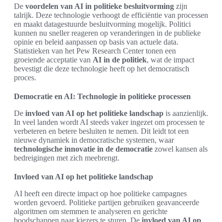
De
voordelen van AI in politieke besluitvorming
zijn
talrijk. Deze technologie verhoogt de efficiëntie van processen
en maakt datagestuurde besluitvorming mogelijk. Politici
kunnen nu sneller reageren op veranderingen in de publieke
opinie en beleid aanpassen op basis van actuele data.
Statistieken van het Pew Research Center tonen een
groeiende acceptatie van
AI in de politiek
, wat de impact
bevestigt die deze technologie heeft op het democratisch
proces.
Democratie en AI: Technologie in politieke processen
De
invloed van AI op het politieke landschap
is aanzienlijk.
In veel landen wordt AI steeds vaker ingezet om processen te
verbeteren en betere besluiten te nemen. Dit leidt tot een
nieuwe dynamiek in democratische systemen, waar
technologische innovatie in de democratie
zowel kansen als
bedreigingen met zich meebrengt.
Invloed van AI op het politieke landschap
AI heeft een directe impact op hoe politieke campagnes
worden gevoerd. Politieke partijen gebruiken geavanceerde
algoritmen om stemmen te analyseren en gerichte
boodschappen naar kiezers te sturen. De
invloed van AI op