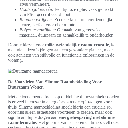
afval vermindert.
Houten jaloezieën:
Een tijdloze optie, vaak gemaakt
van FSC-gecertificeerd hout.
Bamboegordijnen:
Zeer sterke en milieuvriendelijke
keuze, perfect voor elke ruimte.
Polyester gordijnen:
Gemaakt van gerecycled
materiaal, duurzaam en gemakkelijk te onderhouden.
Door te kiezen voor
milieuvriendelijke raamdecoratie
, kan
men niet alleen bijdragen aan een gezondere planeet, maar
ook genieten van stijlvolle en functionele oplossingen in de
woning.
De Voordelen Van Slimme Raambekleding Voor
Duurzaam Wonen
Met de toenemende focus op duidelijke duurzaamheidsdoelen
is er veel interesse in energiebesparende oplossingen voor
thuis. Slimme raambekleding speelt hierin een cruciale rol
door niet alleen esthetische voordelen te bieden, maar ook
significant bij te dragen aan
energiebesparing met slimme
raamdecoratie
. Het gebruik van sensoren en timers stelt deze
systemen in staat om automatisch te reageren op de