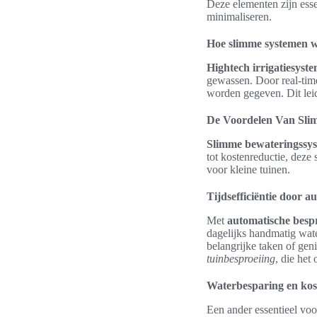
Deze elementen zijn esse
minimaliseren.
Hoe slimme systemen w
Hightech irrigatiesyst
gewassen. Door real-tim
worden gegeven. Dit leid
De Voordelen Van Sli
Slimme bewateringssy
tot kostenreductie, dez
voor kleine tuinen.
Tijdsefficiëntie door a
Met
automatische bespr
dagelijks handmatig wate
belangrijke taken of genie
tuinbesproeiing
, die he
Waterbesparing en kos
Een ander essentieel voo