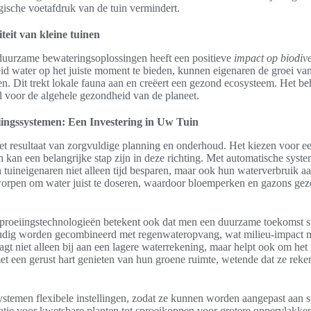
gische voetafdruk van de tuin vermindert.
teit van kleine tuinen
uurzame bewateringsoplossingen heeft een positieve
impact op biodiver
id water op het juiste moment te bieden, kunnen eigenaren de groei v
n. Dit trekt lokale fauna aan en creëert een gezond ecosysteem. Het b
eel voor de algehele gezondheid van de planeet.
iingssystemen: Een Investering in Uw Tuin
et resultaat van zorgvuldige planning en onderhoud. Het kiezen voor ee
 kan een belangrijke stap zijn in deze richting. Met automatische syste
tuineigenaren niet alleen tijd besparen, maar ook hun waterverbruik aa
orpen om water juist te doseren, waardoor bloemperken en gazons gez
sproeiingstechnologieën betekent ook dat men een duurzame toekomst s
ig worden gecombineerd met regenwateropvang, wat milieu-impact min
gt niet alleen bij aan een lagere waterrekening, maar helpt ook om het
t een gerust hart genieten van hun groene ruimte, wetende dat ze rek
stemen flexibele instellingen, zodat ze kunnen worden aangepast aan s
gatie voor kwetsbare planten tot sproeikoppen voor grotere oppervlakke