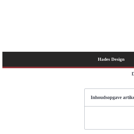
Hades Design
D
Inhoudsopgave artike