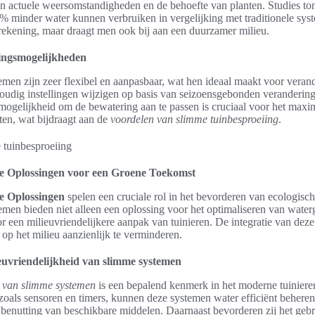
an actuele weersomstandigheden en de behoefte van planten. Studies to
% minder water kunnen verbruiken in vergelijking met traditionele sys
rekening, maar draagt men ook bij aan een duurzamer milieu.
ssingsmogelijkheden
men zijn zeer flexibel en aanpasbaar, wat hen ideaal maakt voor veran
udig instellingen wijzigen op basis van seizoensgebonden verandering
ogelijkheid om de bewatering aan te passen is cruciaal voor het maxim
ten, wat bijdraagt aan de
voordelen van slimme tuinbesproeiing
.
e Oplossingen voor een Groene Toekomst
e Oplossingen
spelen een cruciale rol in het bevorderen van ecologisch
en bieden niet alleen een oplossing voor het optimaliseren van waterg
r een milieuvriendelijkere aanpak van tuinieren. De integratie van dez
op het milieu aanzienlijk te verminderen.
uvriendelijkheid van slimme systemen
d van slimme systemen
is een bepalend kenmerk in het moderne tuiniere
oals sensoren en timers, kunnen deze systemen water efficiënt beheren.
e benutting van beschikbare middelen. Daarnaast bevorderen zij het ge