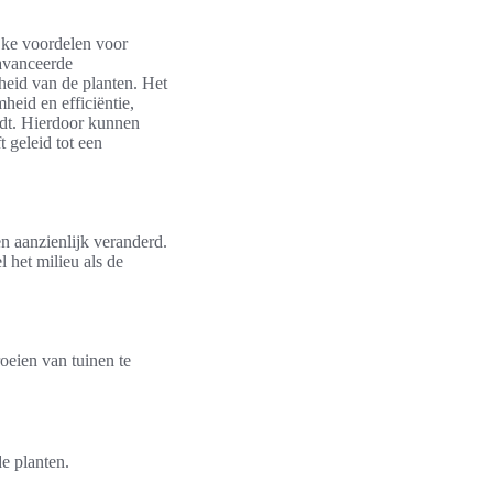
jke voordelen voor
avanceerde
heid van de planten. Het
heid en efficiëntie,
rdt. Hierdoor kunnen
t geleid tot een
n aanzienlijk veranderd.
 het milieu als de
oeien van tuinen te
e planten.