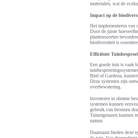
materialen, wat de ecolo
Impact op de biodiversi
Het implementeren van d
Door de juiste hoeveelhe
plantensoorten bevordere
biodiversiteit is essenti
Efficiënte Tuinbesproe
Een goede tuin is vaak h
tuinbesproeiingssystemen
Bird of Gardena, kunnen 
Deze systemen zijn ontw
overbewatering.
Investeren in slimme be
systemen kunnen eenvoud
gebruik van bronnen draa
Tuineigenaren kunnen me
natuur.
Daarnaast bieden deze sy
de tuin. Van druppelirri