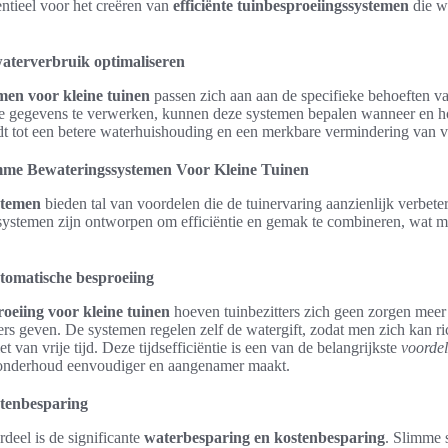
ntieel voor het creëren van
efficiënte tuinbesproeiingssystemen
die w
aterverbruik optimaliseren
emen voor kleine tuinen
passen zich aan aan de specifieke behoeften va
e gegevens te verwerken, kunnen deze systemen bepalen wanneer en h
t tot een betere waterhuishouding en een merkbare vermindering van ve
mme Bewateringssystemen Voor Kleine Tuinen
stemen
bieden tal van voordelen die de tuinervaring aanzienlijk verbete
e systemen zijn ontworpen om efficiëntie en gemak te combineren, wat 
utomatische besproeiing
oeiing voor kleine tuinen
hoeven tuinbezitters zich geen zorgen meer
rs geven. De systemen regelen zelf de watergift, zodat men zich kan r
t van vrije tijd. Deze tijdsefficiëntie is een van de belangrijkste
voorde
t onderhoud eenvoudiger en aangenamer maakt.
tenbesparing
rdeel is de significante
waterbesparing en kostenbesparing
. Slimme 