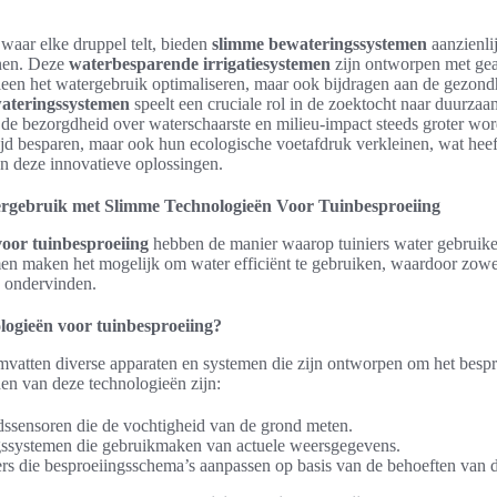
 waar elke druppel telt, bieden
slimme bewateringssystemen
aanzienli
inen. Deze
waterbesparende irrigatiesystemen
zijn ontworpen met ge
lleen het watergebruik optimaliseren, maar ook bijdragen aan de gezond
ateringssystemen
speelt een cruciale rol in de zoektocht naar duurzaam
n de bezorgdheid over waterschaarste en milieu-impact steeds groter wo
 tijd besparen, maar ook hun ecologische voetafdruk verkleinen, wat heef
an deze innovatieve oplossingen.
ergebruik met Slimme Technologieën Voor Tuinbesproeiing
oor tuinbesproeiing
hebben de manier waarop tuiniers water gebruike
en maken het mogelijk om water efficiënt te gebruiken, waardoor zowel
n ondervinden.
logieën voor tuinbesproeiing?
vatten diverse apparaten en systemen die zijn ontworpen om het bespr
en van deze technologieën zijn:
sensoren die de vochtigheid van de grond meten.
ssystemen die gebruikmaken van actuele weersgegevens.
rs die besproeiingsschema’s aanpassen op basis van de behoeften van d