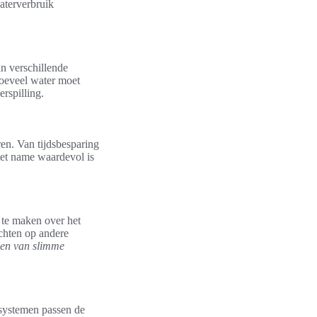
aterverbruik
n verschillende
oeveel water moet
rspilling.
ren. Van tijdsbesparing
met name waardevol is
 te maken over het
ichten op andere
len van slimme
systemen passen de