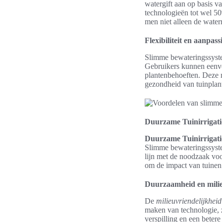
watergift aan op basis v
technologieën tot wel 50
men niet alleen de water
Flexibiliteit en aanpa
Slimme bewateringssyste
Gebruikers kunnen eenvo
plantenbehoeften. Deze m
gezondheid van tuinplan
Duurzame Tuinirrigati
Duurzame Tuinirrigati
Slimme bewateringssystem
lijn met de noodzaak voo
om de impact van tuinen 
Duurzaamheid en milie
De
milieuvriendelijkhei
maken van technologie, z
verspilling en een beter