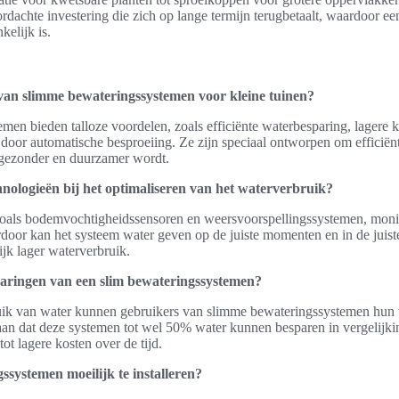
ordachte investering die zich op lange termijn terugbetaalt, waardoor e
kelijk is.
van slimme bewateringssystemen voor kleine tuinen?
en bieden talloze voordelen, zoals efficiënte waterbesparing, lagere 
door automatische besproeiing. Ze zijn speciaal ontworpen om efficiën
 gezonder en duurzamer wordt.
nologieën bij het optimaliseren van het waterverbruik?
oals bodemvochtigheidssensoren en weersvoorspellingssystemen, moni
erdoor kan het systeem water geven op de juiste momenten en in de juis
lijk lager waterverbruik.
paringen van een slim bewateringssystemen?
ruik van water kunnen gebruikers van slimme bewateringssystemen hun
aan dat deze systemen tot wel 50% water kunnen besparen in vergelijkin
ot lagere kosten over de tijd.
ssystemen moeilijk te installeren?