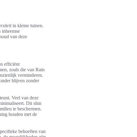
siteit
in kleine tuinen.
an inheemse
ehoud van deze
n efficiënt
men, zoals die van Rain
nzienlijk verminderen.
onder blijven zonder
teunt. Veel van deze
imaliseert. Dit slim
 milieu te beschermen.
ening houden met de
pecifieke behoeften van
n, de mogelijkheden zijn