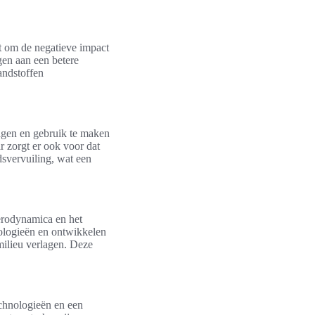
pt om de negatieve impact
agen aan een betere
andstoffen
lagen en gebruik te maken
r zorgt er ook voor dat
dsvervuiling, wat een
aerodynamica en het
ologieën en ontwikkelen
milieu verlagen. Deze
echnologieën en een