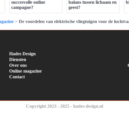
succesvolle online
balans tussen lichaam en
b
campagne?
geest?
gazine
>
De voordelen van elektrische vliegtuigen voor de luchtva
Hades Design
Diensten
Over ons
Online magazine
Contact
Copyright 2023 - 2025 - hades-design.nl