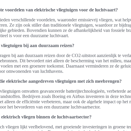
te voordelen van elektrische vliegtuigen voor de luchtvaart?
bieden verschillende voordelen, waaronder emissievrij vliegen, wat hel
ren. Ze zijn ook stiller dan traditionele vliegtuigen, waardoor ze bijdr
elijke gebieden. Bovendien kunnen ze de afhankelijkheid van fossiele br
tieel is voor een duurzame luchtvaart.
 vliegtuigen bij aan duurzaam reizen?
dragen bij aan duurzaam reizen door de CO2-uitstoot aanzienlijk te ver
bronnen. Dit bevordert niet alleen de bescherming van het milieu, maa
 voelen met een groenere toekomst. Daarnaast verminderen ze de gelui
voor omwonenden van luchthavens.
 die elektrische aangedreven vliegtuigen met zich meebrengen?
e vliegtuigen omvatten geavanceerde batterijtechnologieën, verbeterde 
andstoffen. Bedrijven zoals Boeing en Airbus investeren in deze techn
t alleen de efficiëntie verbeteren, maar ook de algehele impact op het 
 voor het bevorderen van een duurzame luchtvaartsector.
 elektrisch vliegen binnen de luchtvaartsector?
ch vliegen lijkt veelbelovend, met groeiende investeringen in groene t