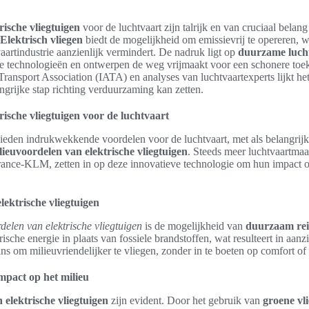
rische vliegtuigen
voor de luchtvaart zijn talrijk en van cruciaal belan
Elektrisch vliegen
biedt de mogelijkheid om emissievrij te opereren, w
aartindustrie aanzienlijk vermindert. De nadruk ligt op
duurzame luch
eve technologieën en ontwerpen de weg vrijmaakt voor een schonere toe
Transport Association (IATA) en analyses van luchtvaartexperts lijkt he
angrijke stap richting verduurzaming kan zetten.
rische vliegtuigen voor de luchtvaart
bieden indrukwekkende voordelen voor de luchtvaart, met als belangrij
lieuvoordelen van elektrische vliegtuigen
. Steeds meer luchtvaartma
France-KLM, zetten in op deze innovatieve technologie om hun impact o
ektrische vliegtuigen
delen van elektrische vliegtuigen
is de mogelijkheid van
duurzaam rei
sche energie in plaats van fossiele brandstoffen, wat resulteert in aanzi
ans om milieuvriendelijker te vliegen, zonder in te boeten op comfort of 
mpact op het milieu
 elektrische vliegtuigen
zijn evident. Door het gebruik van
groene vl