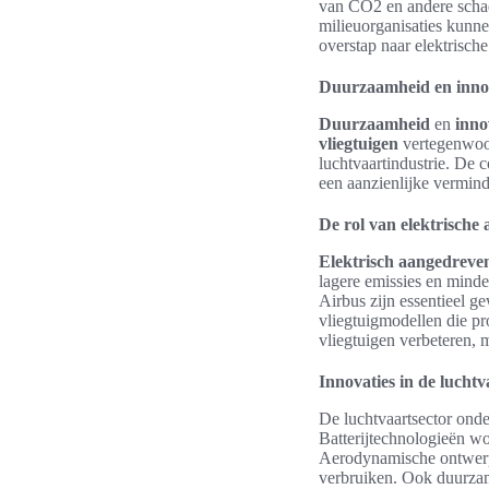
van CO2 en andere schade
milieuorganisaties kunne
overstap naar elektrisch
Duurzaamheid en innov
Duurzaamheid
en
inno
vliegtuigen
vertegenwoor
luchtvaartindustrie. De
een aanzienlijke vermin
De rol van elektrische
Elektrisch aangedreven
lagere emissies en minde
Airbus zijn essentieel g
vliegtuigmodellen die pro
vliegtuigen verbeteren, m
Innovaties in de luchtv
De luchtvaartsector onde
Batterijtechnologieën wo
Aerodynamische ontwerpe
verbruiken. Ook duurzam