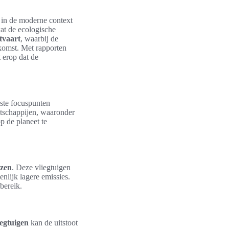
g in de moderne context
at de ecologische
tvaart
, waarbij de
komst. Met rapporten
t erop dat de
kste focuspunten
atschappijen, waaronder
p de planeet te
zen
. Deze vliegtuigen
enlijk lagere emissies.
bereik.
iegtuigen
kan de uitstoot