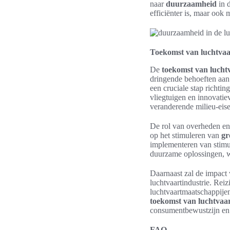
naar
duurzaamheid
in d
efficiënter is, maar ook m
Toekomst van luchtvaar
De
toekomst van lucht
dringende behoeften aan 
een cruciale stap richtin
vliegtuigen en innovatie
veranderende milieu-eise
De rol van overheden en 
op het stimuleren van
gr
implementeren van stimu
duurzame oplossingen, wa
Daarnaast zal de impact
luchtvaartindustrie. Rei
luchtvaartmaatschappijen
toekomst van luchtvaa
consumentbewustzijn en
FAQ