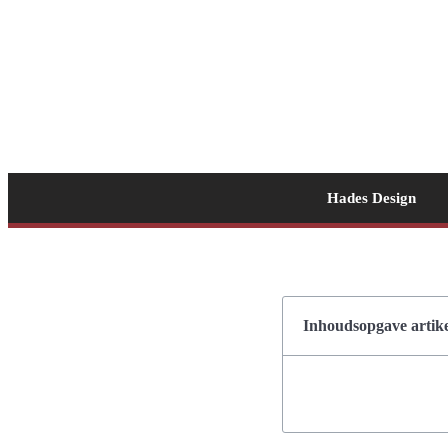
Hades Design
Inhoudsopgave artike