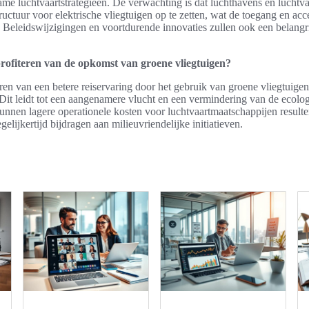
me luchtvaartstrategieën. De verwachting is dat luchthavens en luchtv
ctuur voor elektrische vliegtuigen op te zetten, wat de toegang en acc
 Beleidswijzigingen en voortdurende innovaties zullen ook een belangri
rofiteren van de opkomst van groene vliegtuigen?
en van een betere reiservaring door het gebruik van groene vliegtuigen d
Dit leidt tot een aangenamere vlucht en een vermindering van de ecolo
nnen lagere operationele kosten voor luchtvaartmaatschappijen resulter
tegelijkertijd bijdragen aan milieuvriendelijke initiatieven.