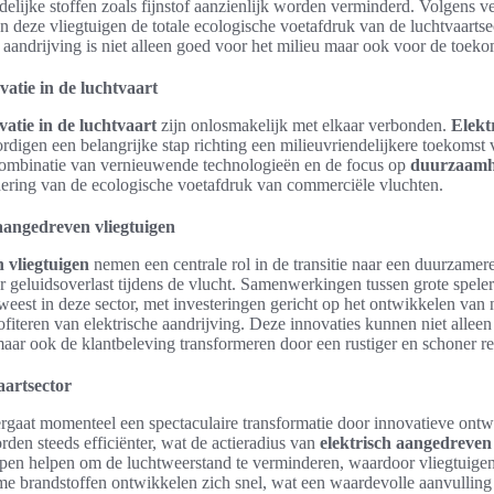
lijke stoffen zoals fijnstof aanzienlijk worden verminderd. Volgens ve
n deze vliegtuigen de totale ecologische voetafdruk van de luchtvaarts
e aandrijving is niet alleen goed voor het milieu maar ook voor de toeko
atie in de luchtvaart
vatie in de luchtvaart
zijn onlosmakelijk met elkaar verbonden.
Elekt
digen een belangrijke stap richting een milieuvriendelijkere toekomst 
 combinatie van vernieuwende technologieën en de focus op
duurzaamh
dering van de ecologische voetafdruk van commerciële vluchten.
 aangedreven vliegtuigen
 vliegtuigen
nemen een centrale rol in de transitie naar een duurzamer
r geluidsoverlast tijdens de vlucht. Samenwerkingen tussen grote spele
eweest in deze sector, met investeringen gericht op het ontwikkelen van
fiteren van elektrische aandrijving. Deze innovaties kunnen niet alleen
aar ook de klantbeleving transformeren door een rustiger en schoner reis
aartsector
rgaat momenteel een spectaculaire transformatie door innovatieve ontw
rden steeds efficiënter, wat de actieradius van
elektrisch aangedreven 
n helpen om de luchtweerstand te verminderen, waardoor vliegtuigen
e brandstoffen ontwikkelen zich snel, wat een waardevolle aanvulling 