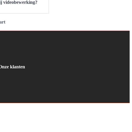
ij videobewerking?
art
Onze klanten