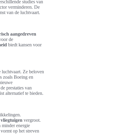
rschillende studies van
ector verminderen. De
mst van de luchtvaart.
risch aangedreven
voor de
eid
biedt kansen voor
e luchtvaart. Ze beloven
rs zoals Boeing en
 nieuwe
 de prestaties van
t alternatief te bieden.
ikkelingen.
vliegtuigen
vergroot.
 minder energie
vormt op het streven