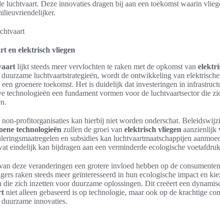
e luchtvaart. Deze innovaties dragen bij aan een toekomst waarin vliege
ilieuvriendelijker.
t en elektrisch vliegen
vaart
lijkt steeds meer vervlochten te raken met de opkomst van
elektr
duurzame luchtvaartstrategieën, wordt de ontwikkeling van elektrische 
g een groenere toekomst. Het is duidelijk dat investeringen in infrastruct
ve technologieën een fundament vormen voor de luchtvaartsector die zi
n.
non-profitorganisaties kan hierbij niet worden onderschat. Beleidswijzi
oene technologieën
zullen de groei van
elektrisch vliegen
aanzienlijk 
leringsmaatregelen en subsidies kan luchtvaartmaatschappijen aanmoed
t eindelijk kan bijdragen aan een verminderde ecologische voetafdruk
 van deze veranderingen een grotere invloed hebben op de consumenten
zigers raken steeds meer geïnteresseerd in hun ecologische impact en ki
 die zich inzetten voor duurzame oplossingen. Dit creëert een dynamis
rt
niet alleen gebaseerd is op technologie, maar ook op de krachtige co
 duurzame innovaties.