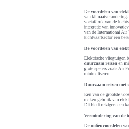
De
voordelen van elekt
van klimaatverandering.
voetafdruk van de luchtv
integratie van innovati
van de International Air 
luchtvaartsector een bel
De voordelen van elekt
Elektrische vliegtuigen 
duurzaam reizen
en
mi
grote spelers zoals Air 
minimaliseren.
Duurzaam reizen met el
Een van de grootste
voor
maken gebruik van elektri
Dit biedt reizigers een k
Vermindering van de i
De
milieuvoordelen van