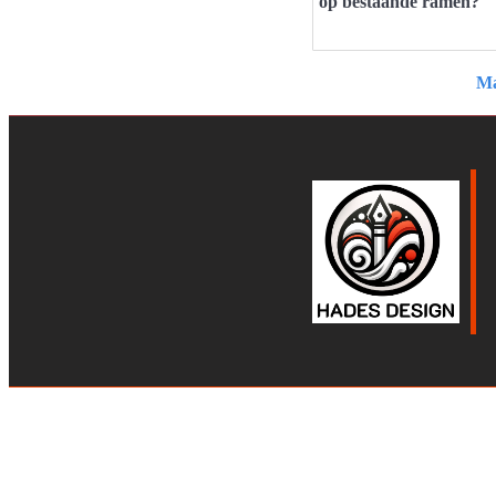
op bestaande ramen?
Ma