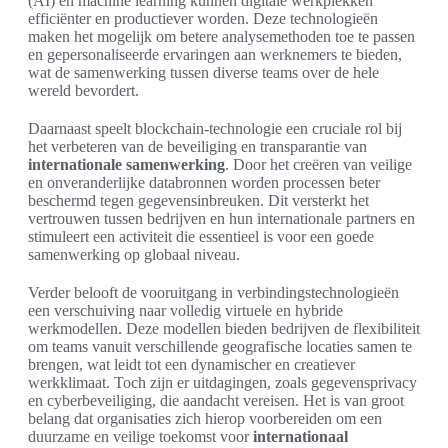
(AI) en machine learning kunnen digitale werkplekken
efficiënter en productiever worden. Deze technologieën
maken het mogelijk om betere analysemethoden toe te passen
en gepersonaliseerde ervaringen aan werknemers te bieden,
wat de samenwerking tussen diverse teams over de hele
wereld bevordert.
Daarnaast speelt blockchain-technologie een cruciale rol bij
het verbeteren van de beveiliging en transparantie van
internationale samenwerking
. Door het creëren van veilige
en onveranderlijke databronnen worden processen beter
beschermd tegen gegevensinbreuken. Dit versterkt het
vertrouwen tussen bedrijven en hun internationale partners en
stimuleert een activiteit die essentieel is voor een goede
samenwerking op globaal niveau.
Verder belooft de vooruitgang in verbindingstechnologieën
een verschuiving naar volledig virtuele en hybride
werkmodellen. Deze modellen bieden bedrijven de flexibiliteit
om teams vanuit verschillende geografische locaties samen te
brengen, wat leidt tot een dynamischer en creatiever
werkklimaat. Toch zijn er uitdagingen, zoals gegevensprivacy
en cyberbeveiliging, die aandacht vereisen. Het is van groot
belang dat organisaties zich hierop voorbereiden om een
duurzame en veilige toekomst voor
internationaal