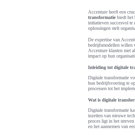
Accenture heeft een cruc
transformatie
biedt het
initiatieven succesvol t
oplossingen stelt organis
De expertise van Accent
bedrijfsmodellen willen 
Accenture klanten niet a
impact op hun organisati
Inleiding tot digitale t
Digitale transformatie v
hun bedrijfsvoering te o
processen tot het imple
Wat is digitale transfo
Digitale transformatie k
inzetten van nieuwe tech
proces ligt in het streve
en het aannemen van een