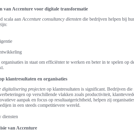
n van Accenture voor digitale transformatie
ed scala aan
Accenture consultancy diensten
die bedrijven helpen bij hun
ijn:
igentie
ontwikkeling
organisaties in staat om efficiënter te werken en beter in te spelen op d
t.
p klantresultaten en organisaties
 digitalisering projecten
op klantresultaten is significant. Bedrijven d
erbeteringen op verschillende vlakken zoals productiviteit, klanttevre
ovatieve aanpak en focus op resultaatgerichtheid, helpen zij organisaties
edijen in een steeds competitievere wereld.
isie van Accenture