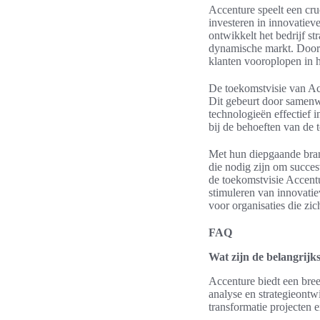
Accenture speelt een cru
investeren in innovatiev
ontwikkelt het bedrijf st
dynamische markt. Door 
klanten vooroplopen in h
De toekomstvisie van Acc
Dit gebeurt door samenw
technologieën effectief i
bij de behoeften van de 
Met hun diepgaande branc
die nodig zijn om succes
de toekomstvisie Accentur
stimuleren van innovatie
voor organisaties die zi
FAQ
Wat zijn de belangrijks
Accenture biedt een bree
analyse en strategieontw
transformatie projecten 