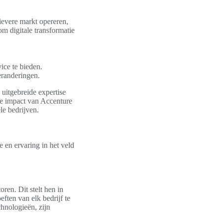
ievere markt opereren,
om digitale transformatie
ice te bieden.
eranderingen.
uitgebreide expertise
De impact van Accenture
le bedrijven.
e en ervaring in het veld
ren. Dit stelt hen in
ften van elk bedrijf te
chnologieën, zijn