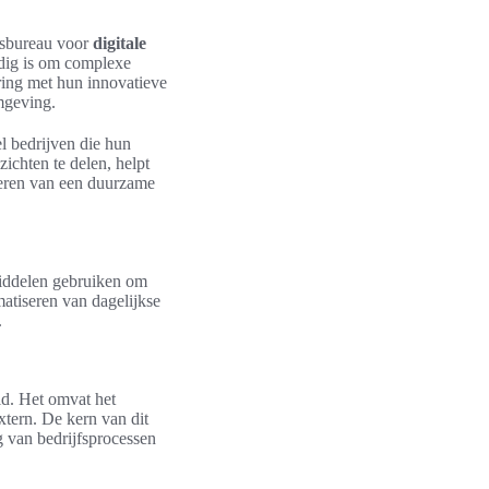
iesbureau voor
digitale
odig is om complexe
ing met hun innovatieve
omgeving.
l bedrijven die hun
ichten te delen, helpt
iseren van een duurzame
 middelen gebruiken om
matiseren van dagelijkse
.
ld. Het omvat het
xtern. De kern van dit
ng van bedrijfsprocessen