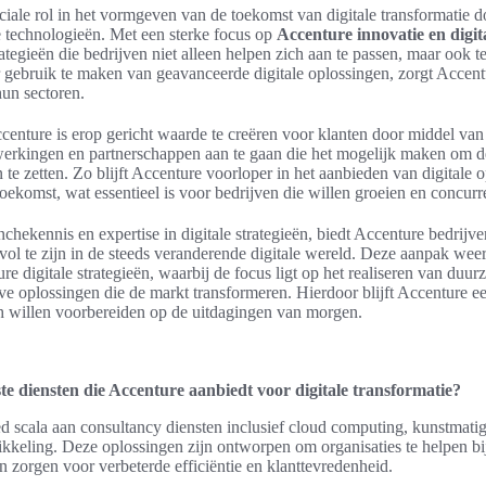
ciale rol in het vormgeven van de toekomst van digitale transformatie d
e technologieën. Met een sterke focus op
Accenture innovatie en digit
rategieën die bedrijven niet alleen helpen zich aan te passen, maar ook t
gebruik te maken van geavanceerde digitale oplossingen, zorgt Accentu
un sectoren.
enture is erop gericht waarde te creëren voor klanten door middel van 
erkingen en partnerschappen aan te gaan die het mogelijk maken om d
n te zetten. Zo blijft Accenture voorloper in het aanbieden van digitale 
toekomst, wat essentieel is voor bedrijven die willen groeien en concurr
hekennis en expertise in digitale strategieën, biedt Accenture bedrijve
vol te zijn in de steeds veranderende digitale wereld. Deze aanpak weer
e digitale strategieën, waarbij de focus ligt op het realiseren van duur
ve oplossingen die de markt transformeren. Hierdoor blijft Accenture ee
ch willen voorbereiden op de uitdagingen van morgen.
te diensten die Accenture aanbiedt voor digitale transformatie?
d scala aan consultancy diensten inclusief cloud computing, kunstmatige 
ikkeling. Deze oplossingen zijn ontworpen om organisaties te helpen bij
en zorgen voor verbeterde efficiëntie en klanttevredenheid.