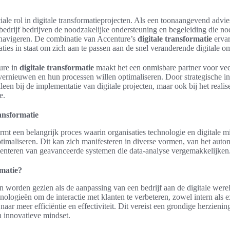
iale rol in digitale transformatieprojecten. Als een toonaangevend adv
 bedrijf bedrijven de noodzakelijke ondersteuning en begeleiding die n
e navigeren. De combinatie van Accenture’s
digitale transformatie
ervar
aties in staat om zich aan te passen aan de snel veranderende digitale 
ure in
digitale transformatie
maakt het een onmisbare partner voor vee
vernieuwen en hun processen willen optimaliseren. Door strategische inz
lleen bij de implementatie van digitale projecten, maar ook bij het real
e.
ransformatie
ormt een belangrijk proces waarin organisaties technologie en digitale
ptimaliseren. Dit kan zich manifesteren in diverse vormen, van het auto
menteren van geavanceerde systemen die data-analyse vergemakkelijken
rmatie?
an worden gezien als de aanpassing van een bedrijf aan de digitale were
nologieën om de interactie met klanten te verbeteren, zowel intern als e
n naar meer efficiëntie en effectiviteit. Dit vereist een grondige herzieni
 innovatieve mindset.