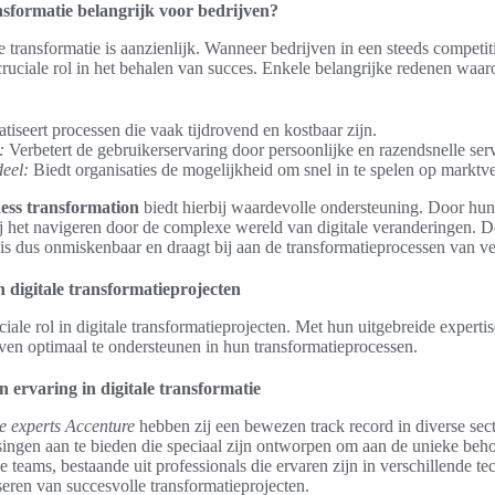
nsformatie belangrijk voor bedrijven?
 transformatie is aanzienlijk. Wanneer bedrijven in een steeds competit
 cruciale rol in het behalen van succes. Enkele belangrijke redenen waar
iseert processen die vaak tijdrovend en kostbaar zijn.
:
Verbetert de gebruikerservaring door persoonlijke en razendsnelle serv
eel:
Biedt organisaties de mogelijkheid om snel in te spelen op marktv
ness transformation
biedt hierbij waardevolle ondersteuning. Door hun 
bij het navigeren door de complexe wereld van digitale veranderingen. 
e is dus onmiskenbaar en draagt bij aan de transformatieprocessen van ve
n digitale transformatieprojecten
iale rol in digitale transformatieprojecten. Met hun uitgebreide expertis
ijven optimaal te ondersteunen in hun transformatieprocessen.
n ervaring in digitale transformatie
ie experts Accenture
hebben zij een bewezen track record in diverse secto
ngen aan te bieden die speciaal zijn ontworpen om aan de unieke behoe
teams, bestaande uit professionals die ervaren zijn in verschillende te
seren van succesvolle transformatieprojecten.