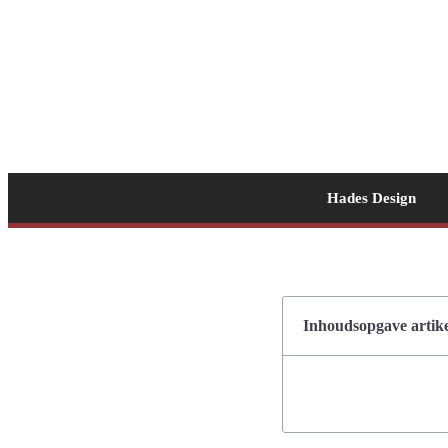
Hades Design
Inhoudsopgave artike