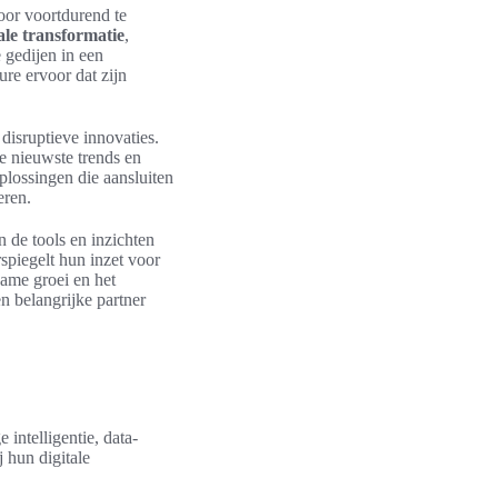
oor voortdurend te
ale transformatie
,
e gedijen in een
re ervoor dat zijn
disruptieve innovaties.
e nieuwste trends en
oplossingen die aansluiten
eren.
n de tools en inzichten
spiegelt hun inzet voor
zame groei en het
n belangrijke partner
intelligentie, data-
 hun digitale