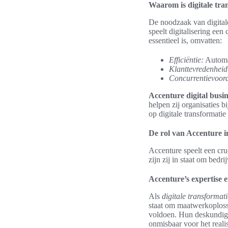
Waarom is digitale tra
De noodzaak van digitale
speelt digitalisering een
essentieel is, omvatten:
Efficiëntie:
Automat
Klanttevredenheid
Concurrentievoord
Accenture digital busi
helpen zij organisaties 
op digitale transformati
De rol van Accenture i
Accenture speelt een cruc
zijn zij in staat om bedr
Accenture’s expertise e
Als
digitale transformat
staat om maatwerkoplossi
voldoen. Hun deskundige 
onmisbaar voor het reali