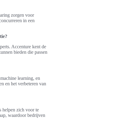
varing zorgen voor
 concurreren in een
tie?
perts. Accenture kent de
kunnen bieden die passen
 machine learning, en
en en het verbeteren van
s helpen zich voor te
hap, waardoor bedrijven