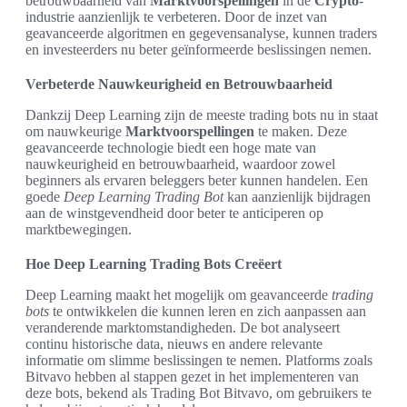
betrouwbaarheid van
Marktvoorspellingen
in de
Crypto
-
industrie aanzienlijk te verbeteren. Door de inzet van
geavanceerde algoritmen en gegevensanalyse, kunnen traders
en investeerders nu beter geïnformeerde beslissingen nemen.
Verbeterde Nauwkeurigheid en Betrouwbaarheid
Dankzij Deep Learning zijn de meeste trading bots nu in staat
om nauwkeurige
Marktvoorspellingen
te maken. Deze
geavanceerde technologie biedt een hoge mate van
nauwkeurigheid en betrouwbaarheid, waardoor zowel
beginners als ervaren beleggers beter kunnen handelen. Een
goede
Deep Learning Trading Bot
kan aanzienlijk bijdragen
aan de winstgevendheid door beter te anticiperen op
marktbewegingen.
Hoe Deep Learning Trading Bots Creëert
Deep Learning maakt het mogelijk om geavanceerde
trading
bots
te ontwikkelen die kunnen leren en zich aanpassen aan
veranderende marktomstandigheden. De bot analyseert
continu historische data, nieuws en andere relevante
informatie om slimme beslissingen te nemen. Platforms zoals
Bitvavo hebben al stappen gezet in het implementeren van
deze bots, bekend als Trading Bot Bitvavo, om gebruikers te