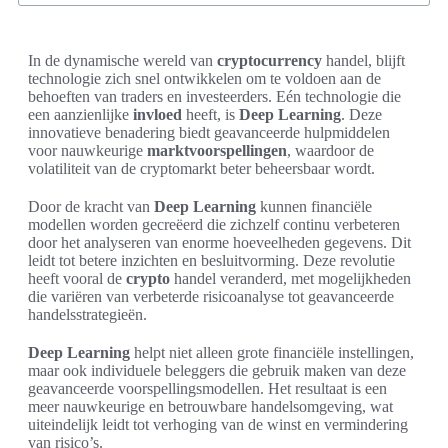
In de dynamische wereld van
cryptocurrency
handel, blijft
technologie zich snel ontwikkelen om te voldoen aan de
behoeften van traders en investeerders. Eén technologie die
een aanzienlijke
invloed
heeft, is
Deep Learning
. Deze
innovatieve benadering biedt geavanceerde hulpmiddelen
voor nauwkeurige
marktvoorspellingen
, waardoor de
volatiliteit van de cryptomarkt beter beheersbaar wordt.
Door de kracht van
Deep Learning
kunnen financiële
modellen worden gecreëerd die zichzelf continu verbeteren
door het analyseren van enorme hoeveelheden gegevens. Dit
leidt tot betere inzichten en besluitvorming. Deze revolutie
heeft vooral de
crypto
handel veranderd, met mogelijkheden
die variëren van verbeterde risicoanalyse tot geavanceerde
handelsstrategieën.
Deep Learning
helpt niet alleen grote financiële instellingen,
maar ook individuele beleggers die gebruik maken van deze
geavanceerde voorspellingsmodellen. Het resultaat is een
meer nauwkeurige en betrouwbare handelsomgeving, wat
uiteindelijk leidt tot verhoging van de winst en vermindering
van risico’s.