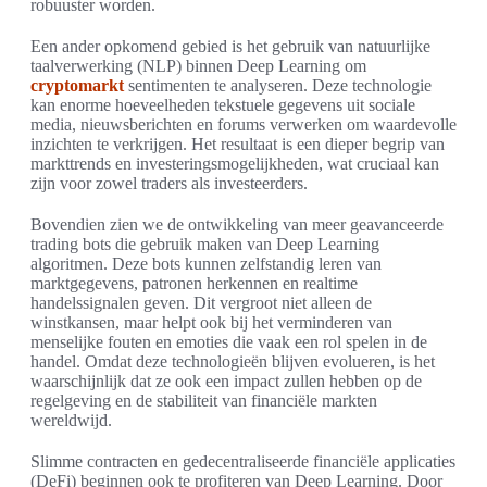
robuuster worden.
Een ander opkomend gebied is het gebruik van natuurlijke
taalverwerking (NLP) binnen Deep Learning om
cryptomarkt
sentimenten te analyseren. Deze technologie
kan enorme hoeveelheden tekstuele gegevens uit sociale
media, nieuwsberichten en forums verwerken om waardevolle
inzichten te verkrijgen. Het resultaat is een dieper begrip van
markttrends en investeringsmogelijkheden, wat cruciaal kan
zijn voor zowel traders als investeerders.
Bovendien zien we de ontwikkeling van meer geavanceerde
trading bots die gebruik maken van Deep Learning
algoritmen. Deze bots kunnen zelfstandig leren van
marktgegevens, patronen herkennen en realtime
handelssignalen geven. Dit vergroot niet alleen de
winstkansen, maar helpt ook bij het verminderen van
menselijke fouten en emoties die vaak een rol spelen in de
handel. Omdat deze technologieën blijven evolueren, is het
waarschijnlijk dat ze ook een impact zullen hebben op de
regelgeving en de stabiliteit van financiële markten
wereldwijd.
Slimme contracten en gedecentraliseerde financiële applicaties
(DeFi) beginnen ook te profiteren van Deep Learning. Door