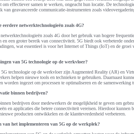
lt om effectiever samen te werken, ongeacht hun locatie. De technologi
ik van geavanceerde communicatie-instrumenten zoals videovergaderin
e eerdere netwerktechnologieën zoals 4G?
 netwerktechnologieën zoals 4G door het gebruik van hogere frequenties
n en een groter bereik van connectiviteit. 5G biedt ook verbeterde onde
indingen, wat essentieel is voor het Internet of Things (IoT) en de groei 
singen van 5G technologie op de werkvloer?
 5G technologie op de werkvloer zijn Augmented Reality (AR) en Virt
rkers helpen nieuwe tools en technieken te gebruiken. Daarnaast kunne
en worden ingezet om processen te optimaliseren en de samenwerking tu
vatie binnen bedrijven?
binnen bedrijven door medewerkers de mogelijkheid te geven om gebru
ën en applicaties die betere connectiviteit vereisen. Hierdoor kunnen b
nieuwe producten ontwikkelen en de klanttevredenheid verbeteren.
en van het implementeren van 5G op de werkplek?