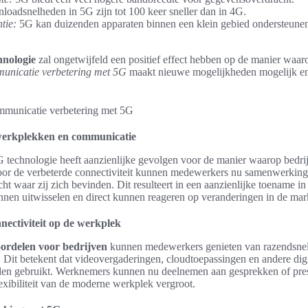
oadsnelheden in 5G zijn tot 100 keer sneller dan in 4G.
tie:
5G kan duizenden apparaten binnen een klein gebied ondersteunen,
hnologie
zal ongetwijfeld een positief effect hebben op de manier waar
unicatie verbetering met 5G
maakt nieuwe mogelijkheden mogelijk en 
werkplekken en communicatie
 technologie heeft aanzienlijke gevolgen voor de manier waarop bedri
Door de verbeterde connectiviteit kunnen medewerkers nu samenwerkinge
ht waar zij zich bevinden. Dit resulteert in een aanzienlijke toename in 
nnen uitwisselen en direct kunnen reageren op veranderingen in de mar
nectiviteit op de werkplek
ordelen voor bedrijven
kunnen medewerkers genieten van razendsnell
 Dit betekent dat videovergaderingen, cloudtoepassingen en andere digi
n gebruikt. Werknemers kunnen nu deelnemen aan gesprekken of presen
exibiliteit van de moderne werkplek vergroot.