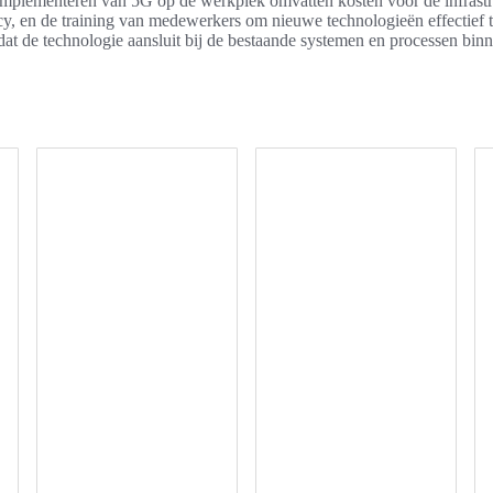
implementeren van 5G op de werkplek omvatten kosten voor de infrastr
cy, en de training van medewerkers om nieuwe technologieën effectief t
dat de technologie aansluit bij de bestaande systemen en processen binne