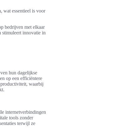
 wat essentieel is voor
op bedrijven met elkaar
stimuleert innovatie in
jven hun dagelijkse
n op een efficiëntere
productiviteit, waarbij
kt.
e internetverbindingen
tale tools zonder
taties terwijl ze