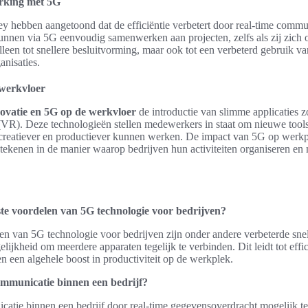
erking met 5G
 hebben aangetoond dat de efficiëntie verbetert door real-time commun
nnen via 5G eenvoudig samenwerken aan projecten, zelfs als zij zich o
alleen tot snellere besluitvorming, maar ook tot een verbeterd gebruik v
nisaties.
 werkvloer
ovatie en 5G op de werkvloer
de introductie van slimme applicaties 
(VR). Deze technologieën stellen medewerkers in staat om nieuwe tools
creatiever en productiever kunnen werken. De impact van 5G op werkp
tekenen in de manier waarop bedrijven hun activiteiten organiseren en 
ste voordelen van 5G technologie voor bedrijven?
en van 5G technologie voor bedrijven zijn onder andere verbeterde sne
elijkheid om meerdere apparaten tegelijk te verbinden. Dit leidt tot eff
en een algehele boost in productiviteit op de werkplek.
ommunicatie binnen een bedrijf?
catie binnen een bedrijf door real-time gegevensoverdracht mogelijk t