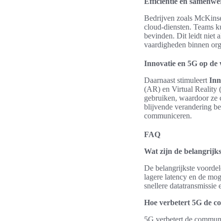
Efficiëntie en samenw
Bedrijven zoals McKinsey
cloud-diensten. Teams ku
bevinden. Dit leidt niet 
vaardigheden binnen orga
Innovatie en 5G op de
Daarnaast stimuleert
Inn
(AR) en Virtual Reality 
gebruiken, waardoor ze 
blijvende verandering be
communiceren.
FAQ
Wat zijn de belangrijk
De belangrijkste voordel
lagere latency en de mog
snellere datatransmissie 
Hoe verbetert 5G de c
5G verbetert de communi