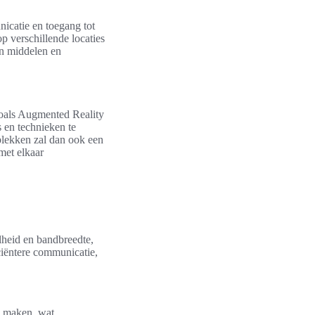
icatie en toegang tot
p verschillende locaties
an middelen en
zoals Augmented Reality
 en technieken te
lekken zal dan ook een
met elkaar
lheid en bandbreedte,
iciëntere communicatie,
e maken, wat