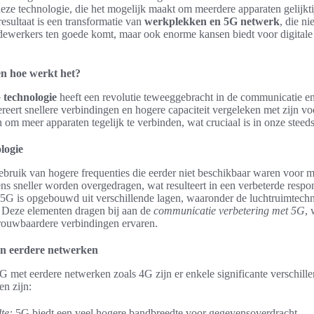
eze technologie, die het mogelijk maakt om meerdere apparaten gelijkti
 resultaat is een transformatie van
werkplekken en 5G netwerk
, die ni
dewerkers ten goede komt, maar ook enorme kansen biedt voor digitale 
en hoe werkt het?
 technologie
heeft een revolutie teweeggebracht in de communicatie en
eert snellere verbindingen en hogere capaciteit vergeleken met zijn v
 om meer apparaten tegelijk te verbinden, wat cruciaal is in onze stee
logie
bruik van hogere frequenties die eerder niet beschikbaar waren voor 
 sneller worden overgedragen, wat resulteert in een verbeterde respon
 5G is opgebouwd uit verschillende lagen, waaronder de luchtruimtechn
. Deze elementen dragen bij aan de
communicatie verbetering met 5G
,
rouwbaardere verbindingen ervaren.
en eerdere netwerken
5G met eerdere netwerken zoals 4G zijn er enkele significante verschill
en zijn:
te:
5G biedt een veel hogere bandbreedte voor gegevensoverdracht.