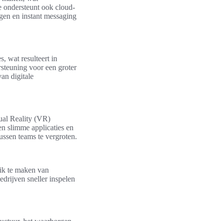
e ondersteunt ook cloud-
gen en instant messaging
, wat resulteert in
rsteuning voor een groter
van digitale
ual Reality (VR)
n slimme applicaties en
ssen teams te vergroten.
ik te maken van
edrijven sneller inspelen