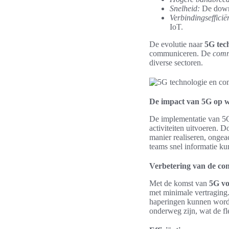
Snelheid:
De downl
Verbindingsefficiën
IoT.
De evolutie naar
5G tec
communiceren. De
comm
diverse sectoren.
De impact van 5G op 
De implementatie van 5G
activiteiten uitvoeren. 
manier realiseren, ongeac
teams snel informatie ku
Verbetering van de con
Met de komst van
5G vo
met minimale vertraging.
haperingen kunnen worde
onderweg zijn, wat de fl