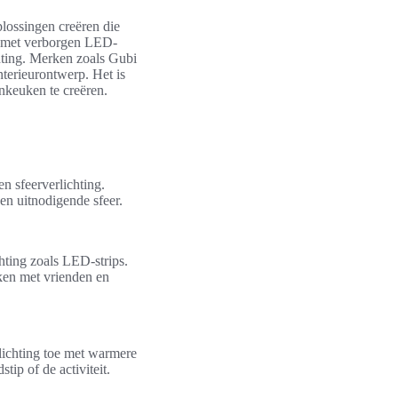
plossingen creëren die
p met verborgen LED-
hting. Merken zoals Gubi
terieurontwerp. Het is
nkeuken te creëren.
n sfeerverlichting.
n uitnodigende sfeer.
ting zoals LED-strips.
kken met vrienden en
lichting toe met warmere
tip of de activiteit.