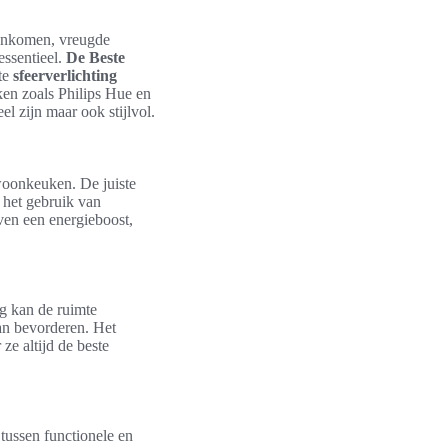
menkomen, vreugde
essentieel.
De Beste
ste
sfeerverlichting
en zoals Philips Hue en
el zijn maar ook stijlvol.
 woonkeuken. De juiste
het gebruik van
even een energieboost,
ng kan de ruimte
an bevorderen. Het
ze altijd de beste
 tussen functionele en