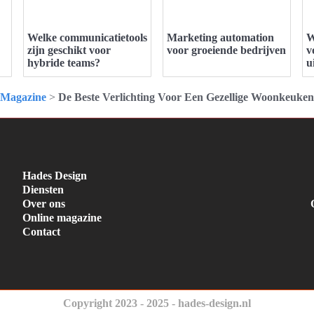
Welke communicatietools
Marketing automation
W
zijn geschikt voor
voor groeiende bedrijven
v
hybride teams?
u
Magazine
>
De Beste Verlichting Voor Een Gezellige Woonkeuken
Hades Design
Diensten
Over ons
Online magazine
Contact
Copyright 2023 - 2025 - hades-design.nl