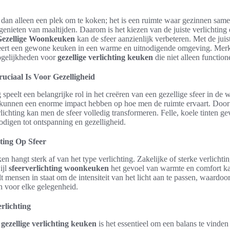
an alleen een plek om te koken; het is een ruimte waar gezinnen sa
 genieten van maaltijden. Daarom is het kiezen van de juiste verlichting 
Gezellige Woonkeuken
kan de sfeer aanzienlijk verbeteren. Met de jui
ert een gewone keuken in een warme en uitnodigende omgeving. Merk
ogelijkheden voor
gezellige verlichting keuken
die niet alleen functione
uciaal Is Voor Gezelligheid
 speelt een belangrijke rol in het creëren van een gezellige sfeer in de
kunnen een enorme impact hebben op hoe men de ruimte ervaart. Door 
rlichting kan men de sfeer volledig transformeren. Felle, koele tinten g
nodigen tot ontspanning en gezelligheid.
ting Op Sfeer
n hangt sterk af van het type verlichting. Zakelijke of sterke verlichti
ijl
sfeerverlichting woonkeuken
het gevoel van warmte en comfort k
 mensen in staat om de intensiteit van het licht aan te passen, waardoor 
 voor elke gelegenheid.
rlichting
n
gezellige verlichting keuken
is het essentieel om een balans te vinden