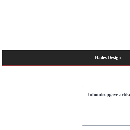
Hades Design
Inhoudsopgave artike