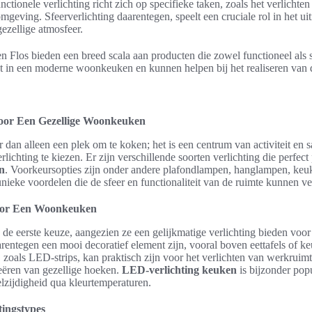
unctionele verlichting richt zich op specifieke taken, zoals het verlicht
omgeving. Sfeerverlichting daarentegen, speelt een cruciale rol in het u
ezellige atmosfeer.
 Flos bieden een breed scala aan producten die zowel functioneel als s
t in een moderne woonkeuken en kunnen helpen bij het realiseren van 
Voor Een Gezellige Woonkeuken
an alleen een plek om te koken; het is een centrum van activiteit en 
erlichting te kiezen. Er zijn verschillende soorten verlichting die perfec
n
. Voorkeursopties zijn onder andere plafondlampen, hanglampen, keu
ieke voordelen die de sfeer en functionaliteit van de ruimte kunnen ve
Voor Een Woonkeuken
de eerste keuze, aangezien ze een gelijkmatige verlichting bieden voor 
ntegen een mooi decoratief element zijn, vooral boven eettafels of k
zoals LED-strips, kan praktisch zijn voor het verlichten van werkruim
eëren van gezellige hoeken.
LED-verlichting keuken
is bijzonder pop
elzijdigheid qua kleurtemperaturen.
ingstypes