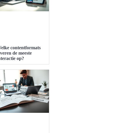
elke contentformats
everen de meeste
nteractie op?