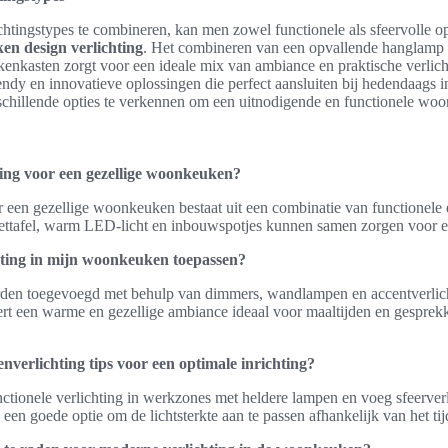
chtingstypes te combineren, kan men zowel functionele als sfeervolle o
n design verlichting
. Het combineren van een opvallende hanglam
kenkasten zorgt voor een ideale mix van ambiance en praktische verlic
dy en innovatieve oplossingen die perfect aansluiten bij hedendaags in
chillende opties te verkennen om een uitnodigende en functionele woo
hting voor een gezellige woonkeuken?
r een gezellige woonkeuken bestaat uit een combinatie van functionele e
tafel, warm LED-licht en inbouwspotjes kunnen samen zorgen voor ee
hting in mijn woonkeuken toepassen?
rden toegevoegd met behulp van dimmers, wandlampen en accentverlich
ëert een warme en gezellige ambiance ideaal voor maaltijden en gespre
nverlichting tips voor een optimale inrichting?
ctionele verlichting in werkzones met heldere lampen en voeg sfeerver
een goede optie om de lichtsterkte aan te passen afhankelijk van het tijds