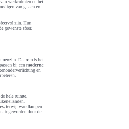
en van werkruimten en het
itnodigen van gasten en
feervol zijn. Hun
de gewenste sfeer.
samenzijn. Daarom is het
t passen bij een
moderne
kenonderverlichting en
rbeteren.
de hele ruimte.
eukeneilanden.
tes, terwijl wandlampen
ulair geworden door de