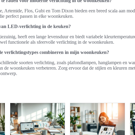
 te raden voor moderne verlichting in de woonkeuken?
e, Artemide, Flos, Gubi en Tom Dixon bieden een breed scala aan mode
die perfect passen in elke woonkeuken.
 van LED-verlichting in de keuken?
iezuinig, heeft een lange levensduur en biedt variabele kleurtemperatu
wel functionele als sfeervolle verlichting in de woonkeuken.
nde verlichtingstypes combineren in mijn woonkeuken?
chillende soorten verlichting, zoals plafondlampen, hanglampen en w
 van de woonkeuken verbeteren. Zorg ervoor dat de stijlen en kleuren met
 ontwerp.