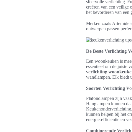
sfeervolle verlichting. F
creëren van een veilige 
het bevorderen van een g
Merken zoals Artemide en
ontwerpen passen perfec
De Beste Verlichting 
Een woonkeuken is meer d
essentieel om de juiste v
verlichting woonkeuke
wandlampen. Elk biedt un
Soorten Verlichting 
Plafondlampen zijn vaak 
Hanglampen kunnen daare
Keukenonderverlichting, 
kunnen helpen bij het cr
energie-efficiëntie en ve
Combinerende Verlicht