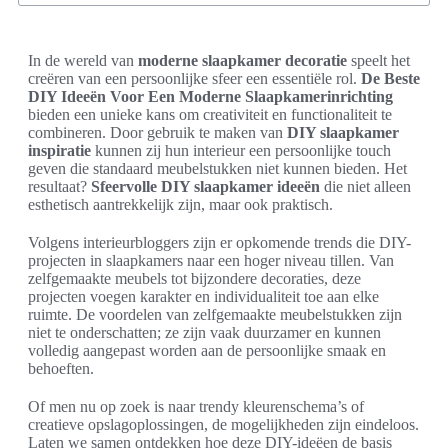
In de wereld van
moderne slaapkamer decoratie
speelt het
creëren van een persoonlijke sfeer een essentiële rol.
De Beste
DIY Ideeën Voor Een Moderne Slaapkamerinrichting
bieden een unieke kans om creativiteit en functionaliteit te
combineren. Door gebruik te maken van
DIY slaapkamer
inspiratie
kunnen zij hun interieur een persoonlijke touch
geven die standaard meubelstukken niet kunnen bieden. Het
resultaat?
Sfeervolle DIY slaapkamer ideeën
die niet alleen
esthetisch aantrekkelijk zijn, maar ook praktisch.
Volgens interieurbloggers zijn er opkomende trends die DIY-
projecten in slaapkamers naar een hoger niveau tillen. Van
zelfgemaakte meubels tot bijzondere decoraties, deze
projecten voegen karakter en individualiteit toe aan elke
ruimte. De voordelen van zelfgemaakte meubelstukken zijn
niet te onderschatten; ze zijn vaak duurzamer en kunnen
volledig aangepast worden aan de persoonlijke smaak en
behoeften.
Of men nu op zoek is naar trendy kleurenschema’s of
creatieve opslagoplossingen, de mogelijkheden zijn eindeloos.
Laten we samen ontdekken hoe deze DIY-ideëen de basis