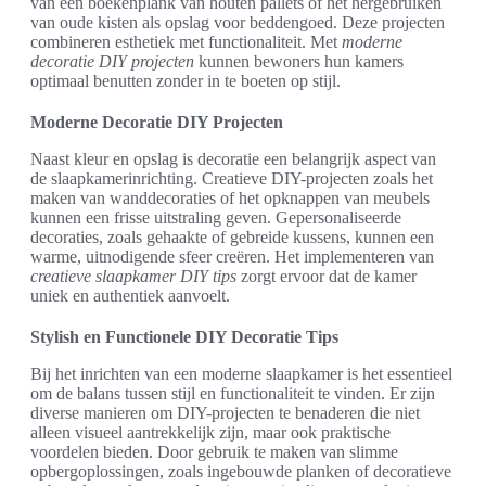
van een boekenplank van houten pallets of het hergebruiken
van oude kisten als opslag voor beddengoed. Deze projecten
combineren esthetiek met functionaliteit. Met
moderne
decoratie DIY projecten
kunnen bewoners hun kamers
optimaal benutten zonder in te boeten op stijl.
Moderne Decoratie DIY Projecten
Naast kleur en opslag is decoratie een belangrijk aspect van
de slaapkamerinrichting. Creatieve DIY-projecten zoals het
maken van wanddecoraties of het opknappen van meubels
kunnen een frisse uitstraling geven. Gepersonaliseerde
decoraties, zoals gehaakte of gebreide kussens, kunnen een
warme, uitnodigende sfeer creëren. Het implementeren van
creatieve slaapkamer DIY tips
zorgt ervoor dat de kamer
uniek en authentiek aanvoelt.
Stylish en Functionele DIY Decoratie Tips
Bij het inrichten van een moderne slaapkamer is het essentieel
om de balans tussen stijl en functionaliteit te vinden. Er zijn
diverse manieren om DIY-projecten te benaderen die niet
alleen visueel aantrekkelijk zijn, maar ook praktische
voordelen bieden. Door gebruik te maken van slimme
opbergoplossingen, zoals ingebouwde planken of decoratieve