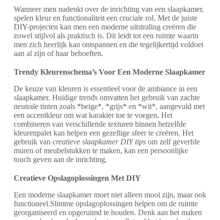
Wanneer men nadenkt over de inrichting van een slaapkamer,
spelen kleur en functionaliteit een cruciale rol. Met de juiste
DIY-projecten kan men een moderne uitstraling creëren die
zowel stijlvol als praktisch is. Dit leidt tot een ruimte waarin
men zich heerlijk kan ontspannen en die tegelijkertijd voldoet
aan al zijn of haar behoeften.
Trendy Kleurenschema’s Voor Een Moderne Slaapkamer
De keuze van kleuren is essentieel voor de ambiance in een
slaapkamer. Huidige trends omvatten het gebruik van zachte
neutrale tinten zoals *beige*, *grijs* en *wit*, aangevuld met
een accentkleur om wat karakter toe te voegen. Het
combineren van verschillende texturen binnen hetzelfde
kleurenpalet kan helpen een gezellige sfeer te creëren. Het
gebruik van
creatieve slaapkamer DIY tips
om zelf geverfde
muren of meubelstukken te maken, kan een persoonlijke
touch geven aan de inrichting.
Creatieve Opslagoplossingen Met DIY
Een moderne slaapkamer moet niet alleen mooi zijn, maar ook
functioneel.Slimme opslagoplossingen helpen om de ruimte
georganiseerd en opgeruimd te houden. Denk aan het maken