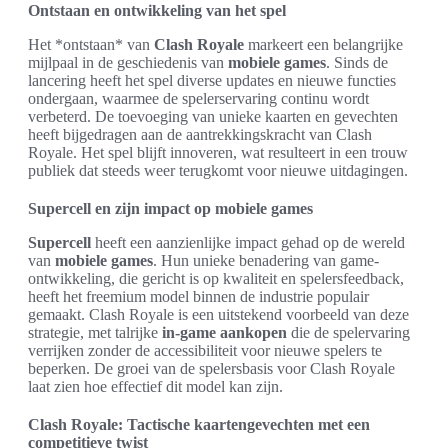
Ontstaan en ontwikkeling van het spel
Het *ontstaan* van
Clash Royale
markeert een belangrijke
mijlpaal in de geschiedenis van
mobiele games
. Sinds de
lancering heeft het spel diverse updates en nieuwe functies
ondergaan, waarmee de spelerservaring continu wordt
verbeterd. De toevoeging van unieke kaarten en gevechten
heeft bijgedragen aan de aantrekkingskracht van Clash
Royale. Het spel blijft innoveren, wat resulteert in een trouw
publiek dat steeds weer terugkomt voor nieuwe uitdagingen.
Supercell en zijn impact op mobiele games
Supercell
heeft een aanzienlijke impact gehad op de wereld
van
mobiele games
. Hun unieke benadering van game-
ontwikkeling, die gericht is op kwaliteit en spelersfeedback,
heeft het freemium model binnen de industrie populair
gemaakt. Clash Royale is een uitstekend voorbeeld van deze
strategie, met talrijke
in-game aankopen
die de spelervaring
verrijken zonder de accessibiliteit voor nieuwe spelers te
beperken. De groei van de spelersbasis voor Clash Royale
laat zien hoe effectief dit model kan zijn.
Clash Royale: Tactische kaartengevechten met een
competitieve twist