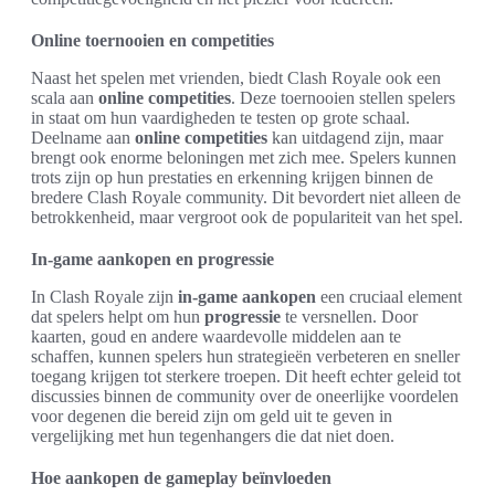
Online toernooien en competities
Naast het spelen met vrienden, biedt Clash Royale ook een
scala aan
online competities
. Deze toernooien stellen spelers
in staat om hun vaardigheden te testen op grote schaal.
Deelname aan
online competities
kan uitdagend zijn, maar
brengt ook enorme beloningen met zich mee. Spelers kunnen
trots zijn op hun prestaties en erkenning krijgen binnen de
bredere Clash Royale community. Dit bevordert niet alleen de
betrokkenheid, maar vergroot ook de populariteit van het spel.
In-game aankopen en progressie
In Clash Royale zijn
in-game aankopen
een cruciaal element
dat spelers helpt om hun
progressie
te versnellen. Door
kaarten, goud en andere waardevolle middelen aan te
schaffen, kunnen spelers hun strategieën verbeteren en sneller
toegang krijgen tot sterkere troepen. Dit heeft echter geleid tot
discussies binnen de community over de oneerlijke voordelen
voor degenen die bereid zijn om geld uit te geven in
vergelijking met hun tegenhangers die dat niet doen.
Hoe aankopen de gameplay beïnvloeden