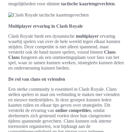
mogelijkheden voor slimme
tactische kaartengevechten
.
Multiplayer ervaring in Clash Royale
Clash Royale biedt een dynamische
multiplayer
ervaring
waarbij spelers van over de hele wereld tegen elkaar kunnen
strijden. Deze competitie is niet alleen spannend, maar
versterkt ook de band tussen spelers, vooral binnen
Clans
.
Clans
fungeren als een ontmoetingsplaats voor fans van het
spel, waar ze samen kunnen werken, strategieën kunnen delen
en ondersteuning kunnen bieden.
De rol van clans en vrienden
Een sterke community is essentieel in Clash Royale. Clans
stellen spelers in staat om verbinding te maken met vrienden
en nieuwe medestrijders. In deze groepen kunnen leden
kaarten ruilen en elkaar tips geven over strategieën. Dit
versterkt de ervaring van
online competities
, omdat
deelnemers zich gesteund voelen door hun clangenoten
tijdens spannende gevechten. Clans kunnen ook interne
toernooien organiseren, wat bijdraagt aan de
competitiegevoeligheid en het plezier voor iedereen.