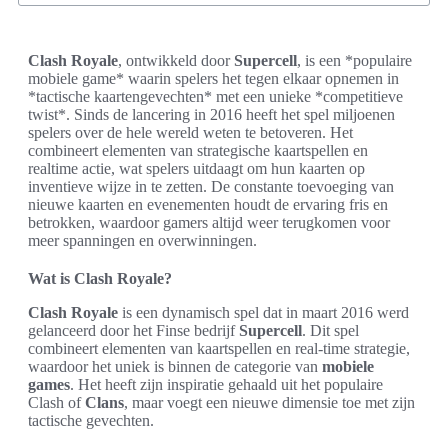
Clash Royale
, ontwikkeld door
Supercell
, is een *populaire
mobiele game* waarin spelers het tegen elkaar opnemen in
*tactische kaartengevechten* met een unieke *competitieve
twist*. Sinds de lancering in 2016 heeft het spel miljoenen
spelers over de hele wereld weten te betoveren. Het
combineert elementen van strategische kaartspellen en
realtime actie, wat spelers uitdaagt om hun kaarten op
inventieve wijze in te zetten. De constante toevoeging van
nieuwe kaarten en evenementen houdt de ervaring fris en
betrokken, waardoor gamers altijd weer terugkomen voor
meer spanningen en overwinningen.
Wat is Clash Royale?
Clash Royale
is een dynamisch spel dat in maart 2016 werd
gelanceerd door het Finse bedrijf
Supercell
. Dit spel
combineert elementen van kaartspellen en real-time strategie,
waardoor het uniek is binnen de categorie van
mobiele
games
. Het heeft zijn inspiratie gehaald uit het populaire
Clash of
Clans
, maar voegt een nieuwe dimensie toe met zijn
tactische gevechten.