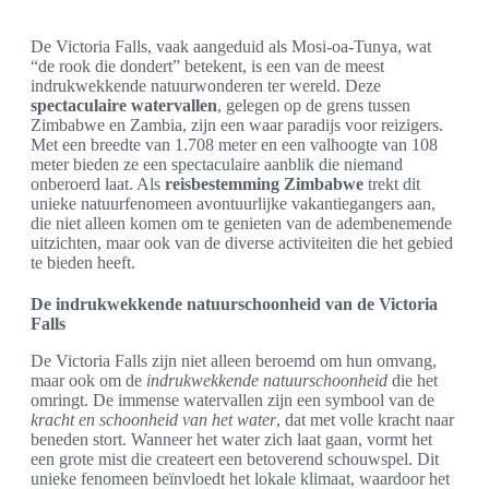
De Victoria Falls, vaak aangeduid als Mosi-oa-Tunya, wat
“de rook die dondert” betekent, is een van de meest
indrukwekkende natuurwonderen ter wereld. Deze
spectaculaire watervallen
, gelegen op de grens tussen
Zimbabwe en Zambia, zijn een waar paradijs voor reizigers.
Met een breedte van 1.708 meter en een valhoogte van 108
meter bieden ze een spectaculaire aanblik die niemand
onberoerd laat. Als
reisbestemming Zimbabwe
trekt dit
unieke natuurfenomeen avontuurlijke vakantiegangers aan,
die niet alleen komen om te genieten van de adembenemende
uitzichten, maar ook van de diverse activiteiten die het gebied
te bieden heeft.
De indrukwekkende natuurschoonheid van de Victoria
Falls
De Victoria Falls zijn niet alleen beroemd om hun omvang,
maar ook om de
indrukwekkende natuurschoonheid
die het
omringt. De immense watervallen zijn een symbool van de
kracht en schoonheid van het water
, dat met volle kracht naar
beneden stort. Wanneer het water zich laat gaan, vormt het
een grote mist die createert een betoverend schouwspel. Dit
unieke fenomeen beïnvloedt het lokale klimaat, waardoor het