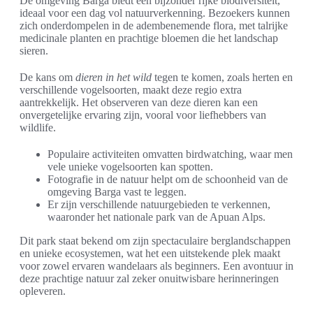
De omgeving Barga biedt een bijzonder rijke biodiversiteit,
ideaal voor een dag vol natuurverkenning. Bezoekers kunnen
zich onderdompelen in de adembenemende flora, met talrijke
medicinale planten en prachtige bloemen die het landschap
sieren.
De kans om
dieren in het wild
tegen te komen, zoals herten en
verschillende vogelsoorten, maakt deze regio extra
aantrekkelijk. Het observeren van deze dieren kan een
onvergetelijke ervaring zijn, vooral voor liefhebbers van
wildlife.
Populaire activiteiten omvatten birdwatching, waar men
vele unieke vogelsoorten kan spotten.
Fotografie in de natuur helpt om de schoonheid van de
omgeving Barga vast te leggen.
Er zijn verschillende natuurgebieden te verkennen,
waaronder het nationale park van de Apuan Alps.
Dit park staat bekend om zijn spectaculaire berglandschappen
en unieke ecosystemen, wat het een uitstekende plek maakt
voor zowel ervaren wandelaars als beginners. Een avontuur in
deze prachtige natuur zal zeker onuitwisbare herinneringen
opleveren.